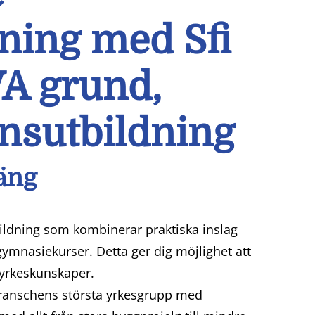
ning med Sfi
VA grund,
nsutbildning
äng
ildning som kombinerar praktiska inslag
ymnasiekurser. Detta ger dig möjlighet att
 yrkeskunskaper.
gbranschens största yrkesgrupp med