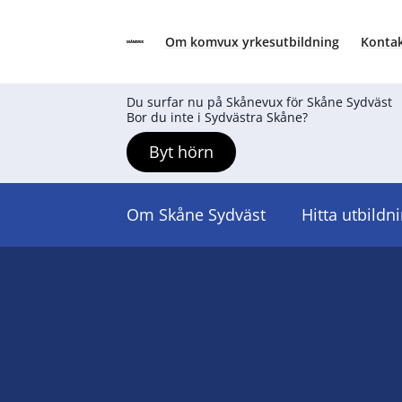
Om komvux yrkesutbildning
Kontak
Skånevux
Hoppa till innehåll
Du surfar nu på Skånevux för Skåne Sydväst
Bor du inte i Sydvästra Skåne?
Byt hörn
Om Skåne Sydväst
Hitta utbildn