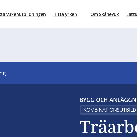
ta vuxenutbildningen
Hitta yrken
Om Skånevux
Lättl
ing
BYGG OCH ANLÄGGN
KOMBINATIONSUTBILD
Träarb