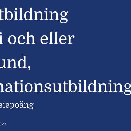
tbildning
 och eller
und,
ationsutbildnin
siepoäng
027