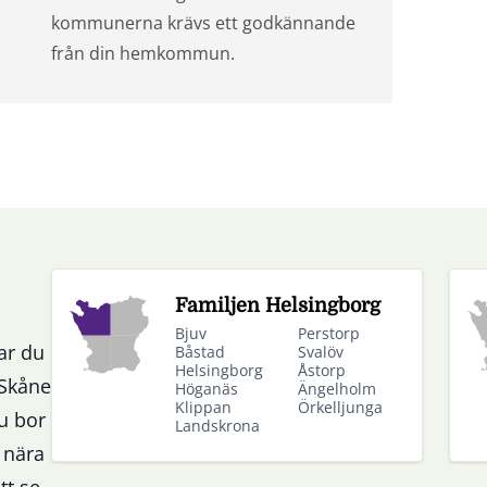
kommunerna krävs ett godkännande
från din hemkommun.
Familjen Helsingborg
Bjuv
Perstorp
ar du
Båstad
Svalöv
Helsingborg
Åstorp
 Skåne
Höganäs
Ängelholm
Klippan
Örkelljunga
u bor
Landskrona
 nära