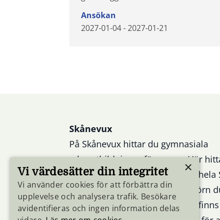
Ansökan
2027-01-04 - 2027-01-21
Sidfot
Skånevux
På Skånevux hittar du gymnasiala
yrkesutbildningar för vuxna. Här hitt
×
Vi värdesätter din integritet
gymnasiala yrkesutbildningar i hela
Vi använder cookies för att förbättra din
samlade på en plats. Välj det hörn d
upplevelse och analysera trafik. Besökare
i och se vilka utbildningar som finns
avidentifieras och ingen information delas