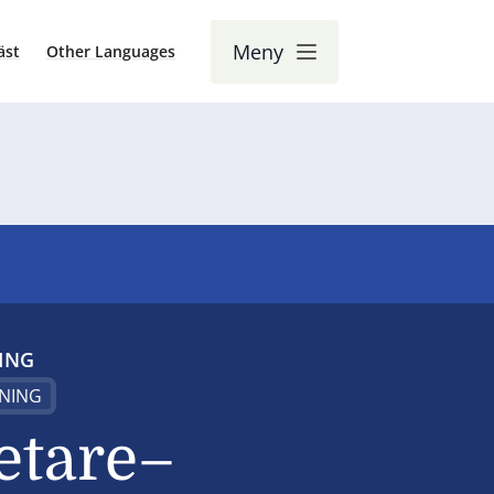
Meny
äst
Other Languages
ING
NING
etare–