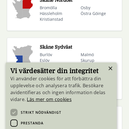
Skåne Nordost
Bromölla
Osby
Hässleholm
Östra Göinge
Kristianstad
Skåne Sydväst
Burlöv
Malmö
Eslöv
Skurup
Hörby
Staffanstorp
×
Vi värdesätter din integritet
Höör
Svedala
Kävlinge
Trelleborg
Vi använder cookies för att förbättra din
Lomma
Vellinge
upplevelse och analysera trafik. Besökare
Lund
avidentifieras och ingen information delas
vidare.
Läs mer om cookies
STRIKT NÖDVÄNDIGT
Skåne Sydost
Simrishamn
Tomelilla
PRESTANDA
Sjöbo
Ystad