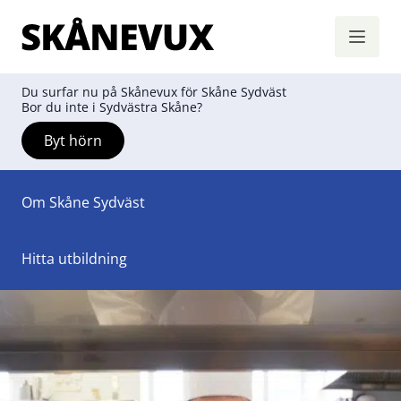
Skånevux
Hoppa till innehåll
Du surfar nu på Skånevux för Skåne Sydväst
Bor du inte i Sydvästra Skåne?
Byt hörn
Om Skåne Sydväst
Hitta utbildning