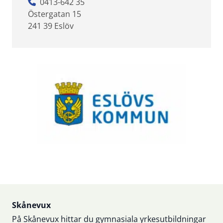
0413-642 35
Östergatan 15
241 39 Eslöv
Sidfot
Skånevux
På Skånevux hittar du gymnasiala yrkesutbildningar