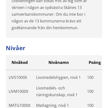
Utbildningen kan sökas fritt av dig som är
skriven i någon av sydvästra Skånes 13
samverkanskommuner. Om du inte bor i
någon av de 13 kommunerna krävs ett
godkännande från din hemkommun.
Nivåer
Nivåkod
Nivånamn
Poäng
LIVS1000X
Livsmedelshygien, nivå 1
100
Livsmedels- och
LIVM1000X
100
näringskunskap, nivå 1
MATG1000X
Matlagning, nivå 1
100