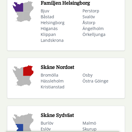
Familjen Helsingborg
Bjuv
Perstorp
Båstad
Svalöv
Helsingborg
Åstorp
Höganäs
Ängelholm
Klippan
Örkelljunga
Landskrona
Skåne Nordost
Bromölla
Osby
Hässleholm
Östra Göinge
Kristianstad
Skåne Sydväst
Burlöv
Malmö
Eslöv
Skurup