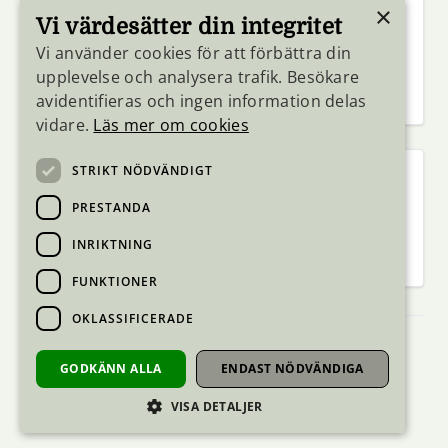
Hörby
Staffanstorp
×
Vi värdesätter din integritet
Höör
Svedala
Kävlinge
Trelleborg
Vi använder cookies för att förbättra din
Lomma
Vellinge
upplevelse och analysera trafik. Besökare
Lund
avidentifieras och ingen information delas
vidare.
Läs mer om cookies
STRIKT NÖDVÄNDIGT
Skåne Sydost
Simrishamn
Tomelilla
PRESTANDA
Sjöbo
Ystad
INRIKTNING
FUNKTIONER
OKLASSIFICERADE
Tillgänglighetsredogörelse
GODKÄNN ALLA
ENDAST NÖDVÄNDIGA
Hantering av personuppgifter
Cookies
VISA DETALJER
Inloggning för utbildare
Webbplatskarta