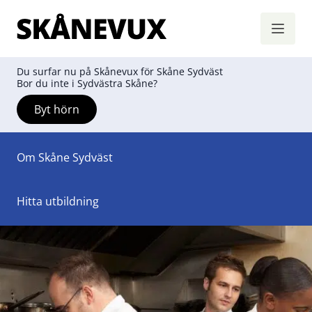
Skånevux
Hoppa till innehåll
Du surfar nu på Skånevux för Skåne Sydväst
Bor du inte i Sydvästra Skåne?
Byt hörn
Om Skåne Sydväst
Hitta utbildning