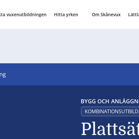
ta vuxenutbildningen
Hitta yrken
Om Skånevux
Lättl
ing
BYGG OCH ANLÄGGN
KOMBINATIONSUTBILD
Plattsä