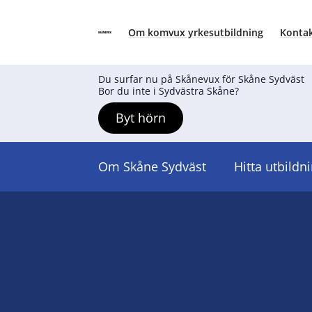
Om komvux yrkesutbildning
Kontak
Skånevux
Hoppa till innehåll
Du surfar nu på Skånevux för Skåne Sydväst
Bor du inte i Sydvästra Skåne?
Byt hörn
Om Skåne Sydväst
Hitta utbildn