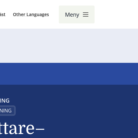
Meny
äst
Other Languages
ING
NING
ttare–