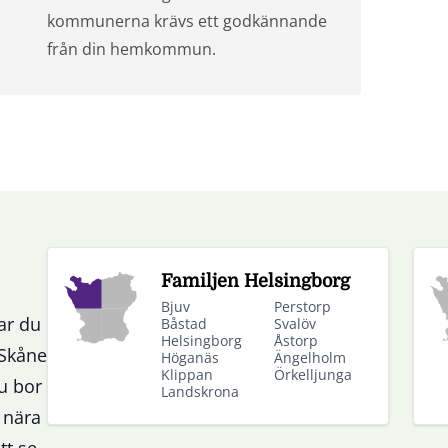
kommunerna krävs ett godkännande
från din hemkommun.
Familjen Helsingborg
Bjuv
Perstorp
ar du
Båstad
Svalöv
Helsingborg
Åstorp
 Skåne
Höganäs
Ängelholm
Klippan
Örkelljunga
u bor
Landskrona
 nära