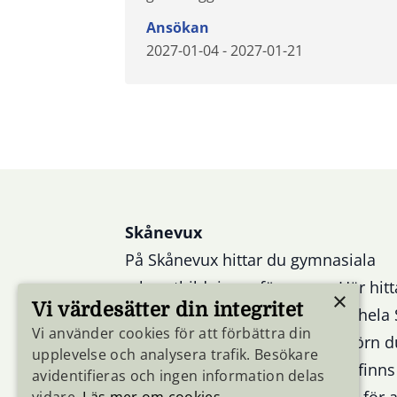
Ansökan
2027-01-04 - 2027-01-21
Sidfot
Skånevux
På Skånevux hittar du gymnasiala
yrkesutbildningar för vuxna. Här hitt
×
Vi värdesätter din integritet
gymnasiala yrkesutbildningar i hela
Vi använder cookies för att förbättra din
samlade på en plats. Välj det hörn d
upplevelse och analysera trafik. Besökare
i och se vilka utbildningar som finns
avidentifieras och ingen information delas