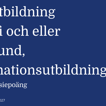
tbildning
 och eller
und,
ationsutbildnin
siepoäng
027