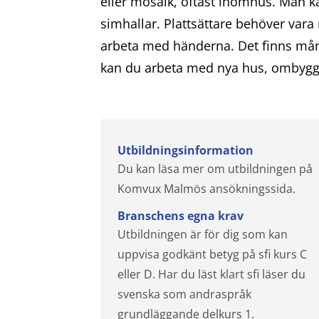
eller mosaik, oftast inomhus. Man ka
simhallar. Plattsättare behöver var
arbeta med händerna. Det finns mång
kan du arbeta med nya hus, ombyggn
Utbildningsinformation
Du kan läsa mer om utbildningen på
Komvux Malmös ansökningssida.
Branschens egna krav
Utbildningen är för dig som kan
uppvisa godkänt betyg på sfi kurs C
eller D. Har du läst klart sfi läser du
svenska som andraspråk
grundläggande delkurs 1.