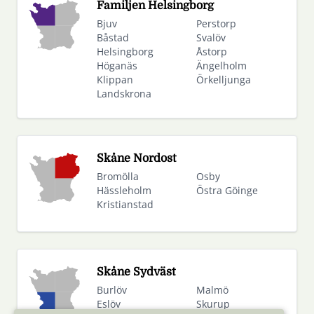
Familjen Helsingborg
Bjuv
Perstorp
Båstad
Svalöv
Helsingborg
Åstorp
Höganäs
Ängelholm
Klippan
Örkelljunga
Landskrona
Skåne Nordost
Bromölla
Osby
Hässleholm
Östra Göinge
Kristianstad
Skåne Sydväst
Burlöv
Malmö
Eslöv
Skurup