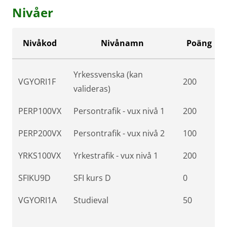
Nivåer
Nivåkod
Nivånamn
Poäng
Yrkessvenska (kan
VGYORI1F
200
valideras)
PERP100VX
Persontrafik - vux nivå 1
200
PERP200VX
Persontrafik - vux nivå 2
100
YRKS100VX
Yrkestrafik - vux nivå 1
200
SFIKU9D
SFI kurs D
0
VGYORI1A
Studieval
50