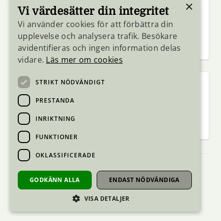
Hörby
Staffanstorp
×
Vi värdesätter din integritet
Höör
Svedala
Kävlinge
Trelleborg
Vi använder cookies för att förbättra din
Lomma
Vellinge
upplevelse och analysera trafik. Besökare
Lund
avidentifieras och ingen information delas
vidare.
Läs mer om cookies
STRIKT NÖDVÄNDIGT
Skåne Sydost
Simrishamn
Tomelilla
PRESTANDA
Sjöbo
Ystad
INRIKTNING
FUNKTIONER
OKLASSIFICERADE
Tillgänglighetsredogörelse
GODKÄNN ALLA
ENDAST NÖDVÄNDIGA
Hantering av personuppgifter
Cookies
VISA DETALJER
Inloggning för utbildare
Webbplatskarta