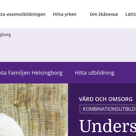
ta vuxenutbildningen
Hitta yrken
Om Skånevux
Lättl
ngborg
kta Familjen Helsingborg
Hitta utbildning
VÅRD OCH OMSORG
KOMBINATIONSUTBILD
Unders