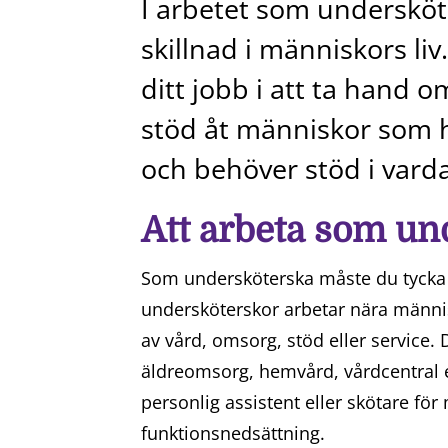
I arbetet som undersköt
skillnad i människors li
ditt jobb i att ta hand 
stöd åt människor som ha
och behöver stöd i vard
Att arbeta som un
Som undersköterska måste du tycka
undersköterskor arbetar nära männis
av vård, omsorg, stöd eller service.
äldreomsorg, hemvård, vårdcentral 
personlig assistent eller skötare fö
funktionsnedsättning.