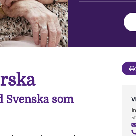
rska
d Svenska som
V
I
S