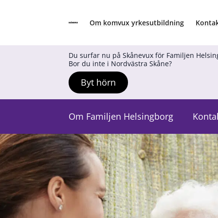
Om komvux yrkesutbildning
Kontak
Skånevux
Hoppa till innehåll
Du surfar nu på Skånevux för Familjen Helsi
Bor du inte i Nordvästra Skåne?
Byt hörn
Om Familjen Helsingborg
Konta