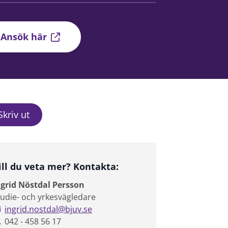
Ansök här
Skriv ut
ill du veta mer? Kontakta:
ngrid Nöstdal Persson
tudie- och yrkesvägledare
ingrid.nostdal@bjuv.se
042 - 458 56 17