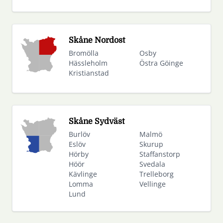
Skåne Nordost
Bromölla
Osby
Hässleholm
Östra Göinge
Kristianstad
Skåne Sydväst
Burlöv
Malmö
Eslöv
Skurup
Hörby
Staffanstorp
Höör
Svedala
Kävlinge
Trelleborg
Lomma
Vellinge
Lund