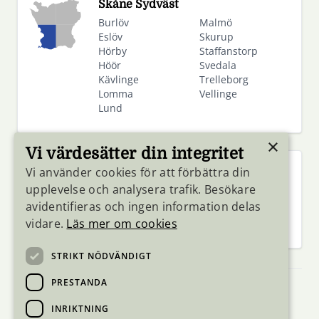
Skåne Sydväst
Burlöv
Malmö
Eslöv
Skurup
Hörby
Staffanstorp
Höör
Svedala
Kävlinge
Trelleborg
Lomma
Vellinge
Lund
×
Vi värdesätter din integritet
Vi använder cookies för att förbättra din
Skåne Sydost
upplevelse och analysera trafik. Besökare
Simrishamn
Tomelilla
avidentifieras och ingen information delas
Sjöbo
Ystad
vidare.
Läs mer om cookies
STRIKT NÖDVÄNDIGT
PRESTANDA
Tillgänglighetsredogörelse
INRIKTNING
Hantering av personuppgifter
Cookies