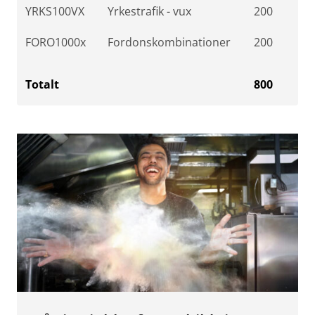
YRKS100VX
Yrkestrafik - vux
200
FORO1000x
Fordonskombinationer
200
Totalt
800