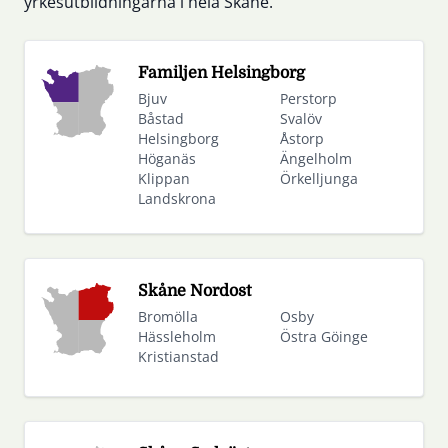
yrkesutbildningarna i hela Skåne.
Familjen Helsingborg
Bjuv
Perstorp
Båstad
Svalöv
Helsingborg
Åstorp
Höganäs
Ängelholm
Klippan
Örkelljunga
Landskrona
Skåne Nordost
Bromölla
Osby
Hässleholm
Östra Göinge
Kristianstad