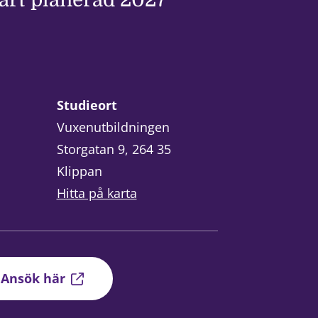
tart planerad 2027
Studieort
Vuxenutbildningen
Storgatan 9, 264 35
Klippan
Hitta på karta
Ansök här