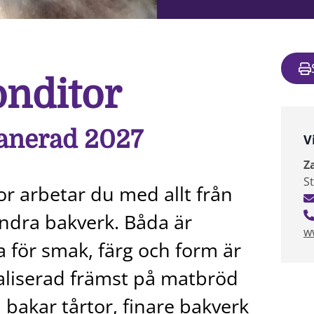
onditor
lanerad 2027
V
Z
S
r arbetar du med allt från
andra bakverk. Båda är
w
a för smak, färg och form är
ialiserad främst på matbröd
bakar tårtor, finare bakverk