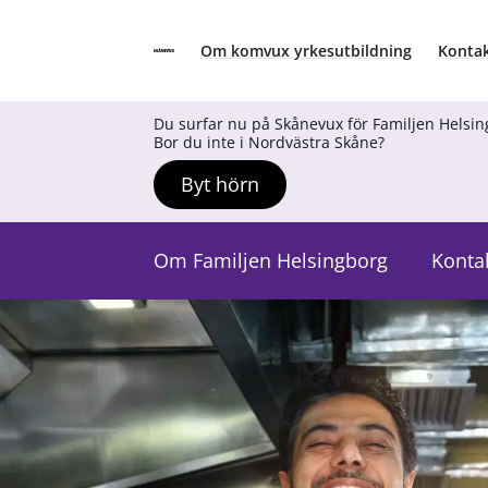
Om komvux yrkesutbildning
Kontak
Skånevux
Hoppa till innehåll
Du surfar nu på Skånevux för Familjen Helsi
Bor du inte i Nordvästra Skåne?
Byt hörn
Om Familjen Helsingborg
Konta