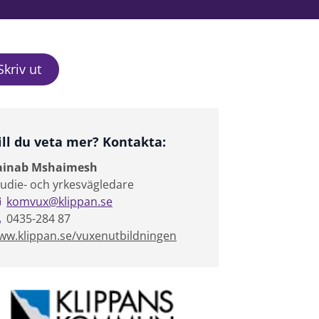
Skriv ut
ill du veta mer? Kontakta:
ainab Mshaimesh
tudie- och yrkesvägledare
komvux@klippan.se
0435-284 87
ww.klippan.se/vuxenutbildningen