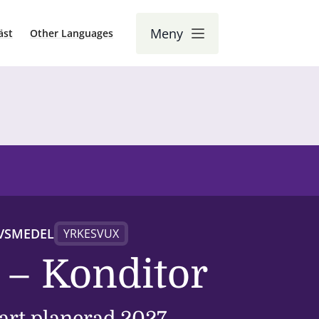
Meny
äst
Other Languages
VSMEDEL
YRKESVUX
 – Konditor