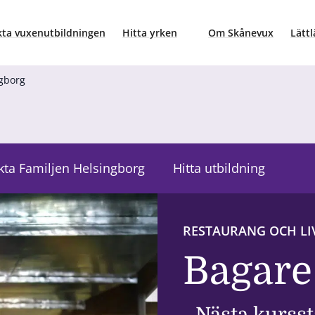
ta vuxenutbildningen
Hitta yrken
Om Skånevux
Lättl
ngborg
kta Familjen Helsingborg
Hitta utbildning
RESTAURANG OCH LI
Bagare