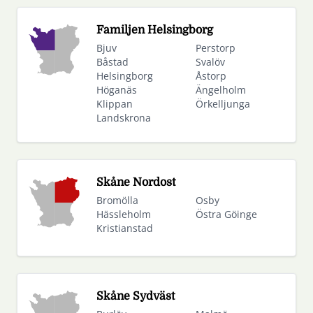
Familjen Helsingborg
Bjuv
Perstorp
Båstad
Svalöv
Helsingborg
Åstorp
Höganäs
Ängelholm
Klippan
Örkelljunga
Landskrona
Skåne Nordost
Bromölla
Osby
Hässleholm
Östra Göinge
Kristianstad
Skåne Sydväst