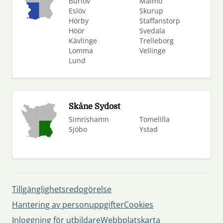
Burlöv
Malmö
Eslöv
Skurup
Hörby
Staffanstorp
Höör
Svedala
Kävlinge
Trelleborg
Lomma
Vellinge
Lund
Skåne Sydost
Simrishamn
Tomelilla
Sjöbo
Ystad
Tillgänglighetsredogörelse
Hantering av personuppgifter
Cookies
Inloggning för utbildare
Webbplatskarta