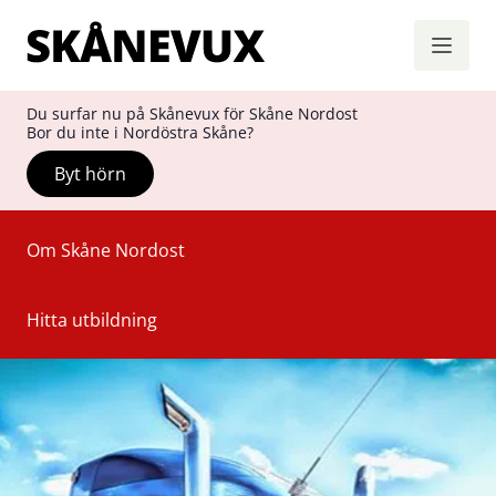
Skånevux
Hoppa till innehåll
Du surfar nu på Skånevux för Skåne Nordost
Bor du inte i Nordöstra Skåne?
Byt hörn
Om Skåne Nordost
Hitta utbildning