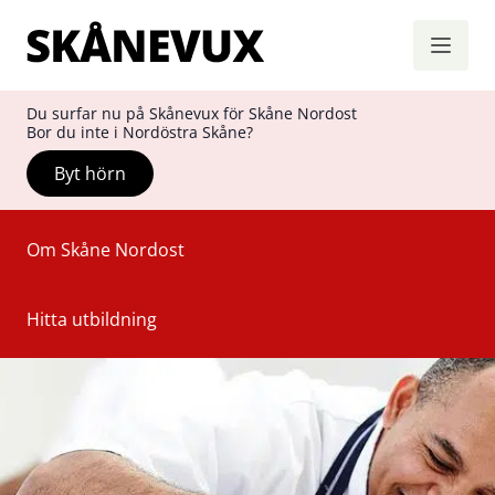
Skånevux
Hoppa till innehåll
Du surfar nu på Skånevux för Skåne Nordost
Bor du inte i Nordöstra Skåne?
Byt hörn
Om Skåne Nordost
Hitta utbildning