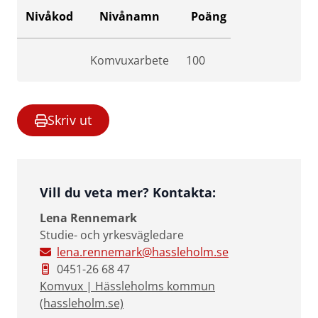
Nivåkod
Nivånamn
Poäng
Komvuxarbete
100
Skriv ut
Vill du veta mer? Kontakta:
Lena Rennemark
Studie- och yrkesvägledare
lena.rennemark@hassleholm.se
0451-26 68 47
Komvux | Hässleholms kommun
(hassleholm.se)