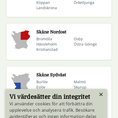
Klippan
Örkelljunga
Landskrona
Skåne Nordost
Bromölla
Osby
Hässleholm
Östra Göinge
Kristianstad
Skåne Sydväst
Burlöv
Malmö
Eslöv
Skurup
Hörby
Staffanstorp
×
Vi värdesätter din integritet
Höör
Svedala
Kävlinge
Trelleborg
Vi använder cookies för att förbättra din
Lomma
Vellinge
upplevelse och analysera trafik. Besökare
Lund
avidentifieras och ingen information delas