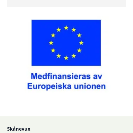
Sidfot
Skånevux