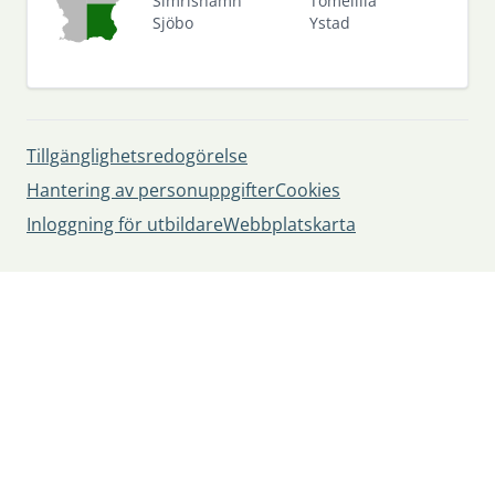
Simrishamn
Tomelilla
Sjöbo
Ystad
Tillgänglighetsredogörelse
Hantering av personuppgifter
Cookies
Inloggning för utbildare
Webbplatskarta