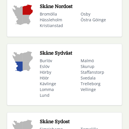
Skåne Nordost
Bromölla
Osby
Hässleholm
Östra Göinge
Kristianstad
Skåne Sydväst
Burlöv
Malmö
Eslöv
Skurup
Hörby
Staffanstorp
Höör
Svedala
Kävlinge
Trelleborg
Lomma
Vellinge
Lund
Skåne Sydost