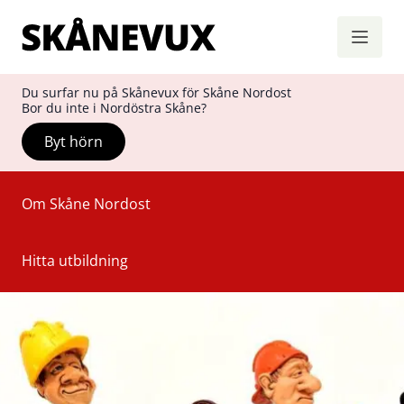
Skånevux
Hoppa till innehåll
Du surfar nu på Skånevux för Skåne Nordost
Bor du inte i Nordöstra Skåne?
Byt hörn
Om Skåne Nordost
Hitta utbildning