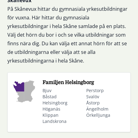
Sidfot
Skånevux
På Skånevux hittar du gymnasiala yrkesutbildningar
för vuxna. Här hittar du gymnasiala
yrkesutbildningar i hela Skåne samlade på en plats.
Välj det hörn du bor i och se vilka utbildningar som
finns nära dig. Du kan välja ett annat hörn för att se
de utbildningarna eller välja att se alla
yrkesutbildningarna i hela Skåne.
Familjen Helsingborg
Bjuv
Perstorp
Båstad
Svalöv
Helsingborg
Åstorp
Höganäs
Ängelholm
Klippan
Örkelljunga
Landskrona