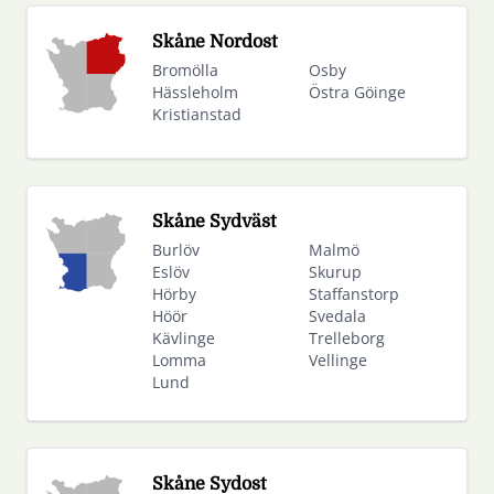
Skåne Nordost
Bromölla
Osby
Hässleholm
Östra Göinge
Kristianstad
Skåne Sydväst
Burlöv
Malmö
Eslöv
Skurup
Hörby
Staffanstorp
Höör
Svedala
Kävlinge
Trelleborg
Lomma
Vellinge
Lund
Skåne Sydost