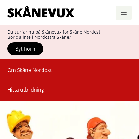
Skånevux
Hoppa till innehåll
Du surfar nu på Skånevux för Skåne Nordost
Bor du inte i Nordöstra Skåne?
Byt hörn
Om Skåne Nordost
Hitta utbildning