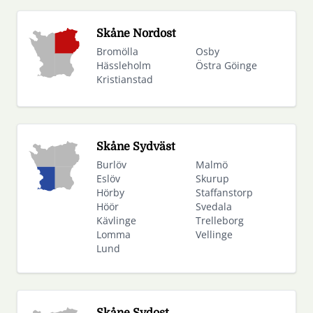
Skåne Nordost
Bromölla
Osby
Hässleholm
Östra Göinge
Kristianstad
Skåne Sydväst
Burlöv
Malmö
Eslöv
Skurup
Hörby
Staffanstorp
Höör
Svedala
Kävlinge
Trelleborg
Lomma
Vellinge
Lund