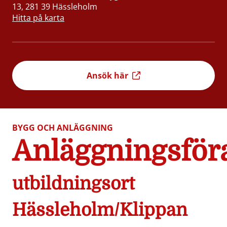
13, 281 39 Hässleholm
Hitta på karta
Ansök här
BYGG OCH ANLÄGGNING
Anläggningsför
utbildningsort
Hässleholm/Klippan