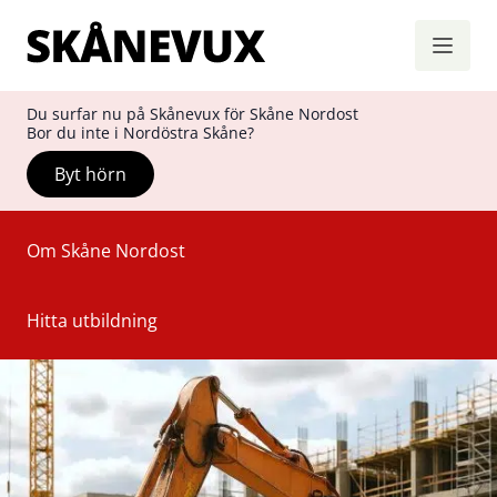
Skånevux
Hoppa till innehåll
Du surfar nu på Skånevux för Skåne Nordost
Bor du inte i Nordöstra Skåne?
Byt hörn
Om Skåne Nordost
Hitta utbildning